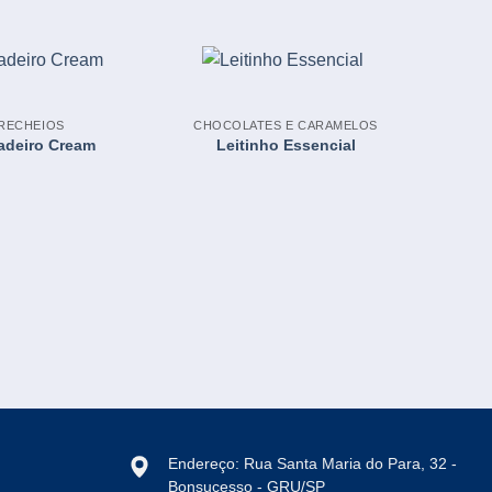
RECHEIOS
CHOCOLATES E CARAMELOS
adeiro Cream
Leitinho Essencial
C
Endereço: Rua Santa Maria do Para, 32 -
Bonsucesso - GRU/SP