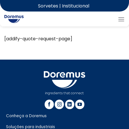
Skip
Sorvetes
| Institucional
to
content
[addify-quote-request-page]
Conheça a Doremus
Soluções para industriais