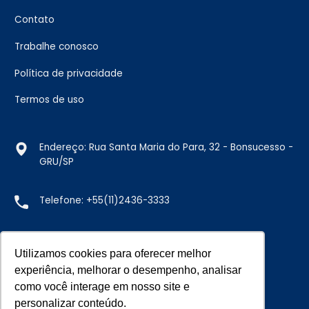
Contato
Trabalhe conosco
Política de privacidade
Termos de uso
Endereço: Rua Santa Maria do Para, 32 - Bonsucesso -
GRU/SP
Telefone:
+55(11)2436-3333
E-mail:
vendas@doremus.com.br
Utilizamos cookies para oferecer melhor
experiência, melhorar o desempenho, analisar
como você interage em nosso site e
personalizar conteúdo.