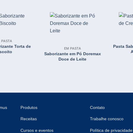
 PASTA
izante Torta de
Pasta Sab
EM PASTA
scoito
A
Saborizante em Pó Doremax
Doce de Leite
emus
Produtos
Contato
Receitas
Trabalhe conosco
Cursos e eventos
Política de privacidade