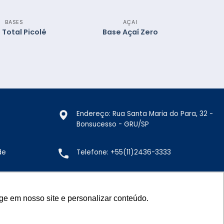
BASES
AÇAI
 Total Picolé
Base Açaí Zero
Endereço: Rua Santa Maria do Para, 32 -
Bonsucesso - GRU/SP
Telefone:
+55(11)2436-3333
de
E-mail:
vendas@doremus.com.br
ge em nosso site e personalizar conteúdo.