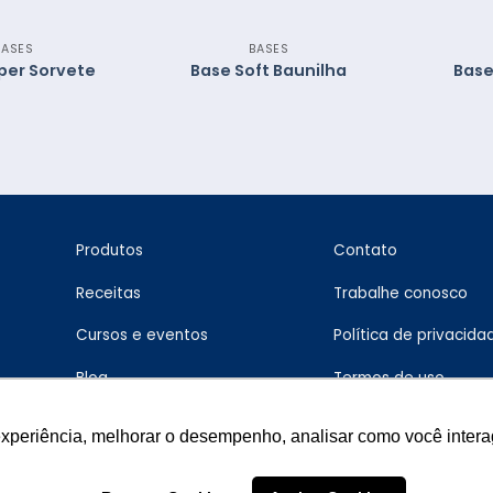
BASES
BASES
per Sorvete
Base Soft Baunilha
Base
Produtos
Contato
Receitas
Trabalhe conosco
Cursos e eventos
Política de privacida
Blog
Termos de uso
experiência, melhorar o desempenho, analisar como você intera