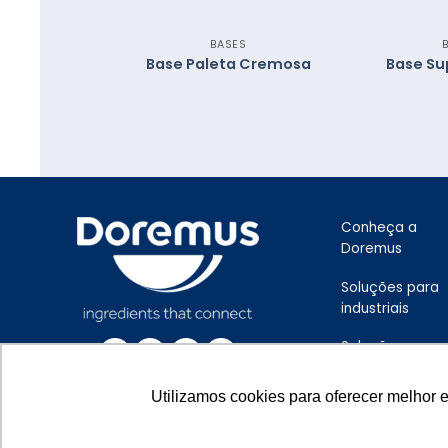
AI
BASES
í Premium
Base Paleta Cremosa
Base Su
Conheça a
Doremus
Soluções para
industriais
Soluções para
artesanais
Utilizamos cookies para oferecer melhor 